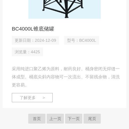
BC4000L锥底储罐
更新日期：2024-12-09
型号：BC4000L
浏览量：4425
采用纯进口聚乙烯为原料，耐药良好、桶身密闭无焊缝一
体成型。桶底尖斜内容物可一次流出、不留残余物，清洗
更容易。
了解更多 >
首页
上一页
下一页
尾页