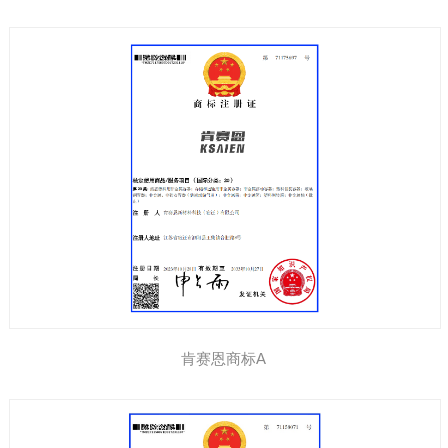
肯赛恩商标A