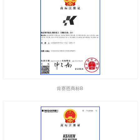
肯赛恩商标B