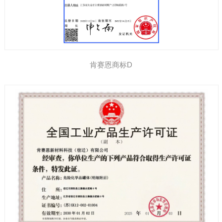
肯赛恩商标D