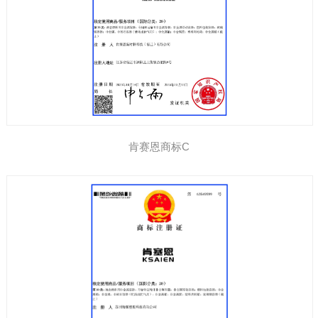
肯赛恩商标C