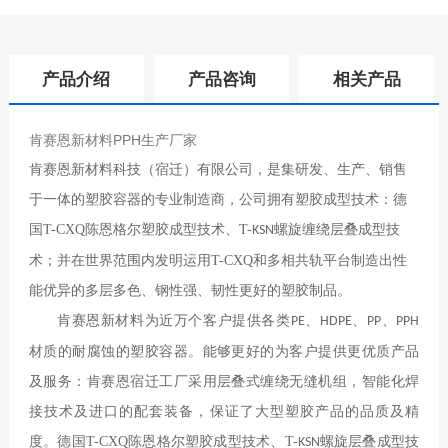
产品介绍
产品咨询
相关产品
肯赛恩新材料PPH生产厂家
肯赛恩新材料科技（宿迁）有限公司，
是集研发、生产、销售
于一体的塑胶容器的专业制造商，
公司拥有塑胶成型技术
：
德
国
T-CXQ
陈恩格尔塑胶成型技术
、
T-
螺旋缠绕
层叠成型技
KSN
术
；
并在世界范围内发明运用
T-CXQ
和多相共轨平台制造出
性
能优异
的
多层多色、钢性强、韧性更好的
塑胶制品
。
肯赛恩新材料
为近万个客户提供
各类
、
、
、
PE
HDPE
PP
PPH
材质的耐腐蚀的塑胶容器
。
能够更好的为客户提供更优质产品
及服务
：
肯赛恩宿迁工厂
采用
层叠式
缠绕无
缝
机组，
智能
化焊
接技术及进口的
配套
装备，
保证了
大型塑胶产品的
品质
及精
度
。
德国
T-CXQ
陈恩格尔塑胶成型技术
、
T-
螺旋
层叠成型技
KSN