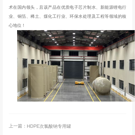
术在
国内领头
，
且该产品在
优质电子芯片制水、
新能源锂电行
业、铜箔、稀土、煤化工行业、
环保水处理
及工程
等领域
的核
心地位
！
上一篇：
HDPE次氯酸钠专用罐