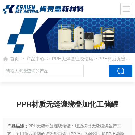
首页
>
产品中心
>
PPH无焊缝缠绕储罐
> PPH材质无缝缠绕叠加化工储罐
PPH材质无缝缠绕叠加化工储罐
PPH无缝螺旋缠绕储罐：螺旋挤出无缝缠绕生产工
产品描述：
艺，采用质地坚韧的增强聚丙烯（PP-H）为原料，将PP-H颗粒