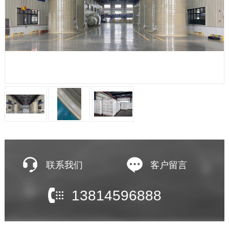
联系我们
客户留言
13814596888