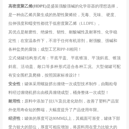
高密度聚乙烯
(HDPE)
是盛装强酸强碱的化学容器的理想选择，
是一种由乙烯共聚生成的热塑性聚烯烃，无毒、无味、
硬度、
拉伸强度和蠕变性都优于低密度聚乙烯（
LLDPE）。
其优点是耐磨性、绝缘性、韧性、耐酸碱性及耐寒性、化学稳
定性；在室温条件下，不溶于任何有机溶剂，耐强酸、强碱和
各种盐类的腐蚀；成型工艺和
PP-H相同！
立式储罐结构形式有：平底平盖、平底锥顶、平顶斜底、锥顶
斜底、活动盖、敞口等多种形式适合各种工况。大型储罐可配
有安全围栏及爬梯，按照国家标准设计！
安全性：
罐体采用螺旋挤出缠绕一次成型技术制作，由颗粒母
料经过缠绕机挤出由模具缠绕成型，桶身整体一次成型！
耐用性：
原料中添加了抗
UV及抗老化助剂，改善了塑料产品室
外使用寿命短的弊端，大幅度提升了产品使用年限。
经济性：
罐体的厚度可达
80MM以上，其截面可渐变，罐体下部
受力较大的部位，厚度可相应增加，将原料用在受力比较大的