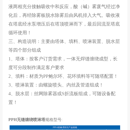
液两相充分接触吸收中和反应，酸（碱）雾废气经过净
化后，再经除雾板脱水除雾后由风机排入大气。吸收液
在塔底经水泵增压后在塔顶喷淋而下，最后回流至塔底
循环使用！
三、构造说明：主要由塔体、填料、喷淋装置、脱水层
等四个部分组成
1、
塔体：按客户订货需求，一体无焊缝缠绕成型，长
度可分段制作满足客户要求
2、
填料：材质为
PP鲍尔环、花环填料等可随塔配置！
3、
喷淋装置：由螺旋喷头、内丝及管道组成！
4、脱水层：
丝网除雾器或
S折流板组成
，可随设备配
置！
PPH无缝缠绕喷淋塔
规格型号: