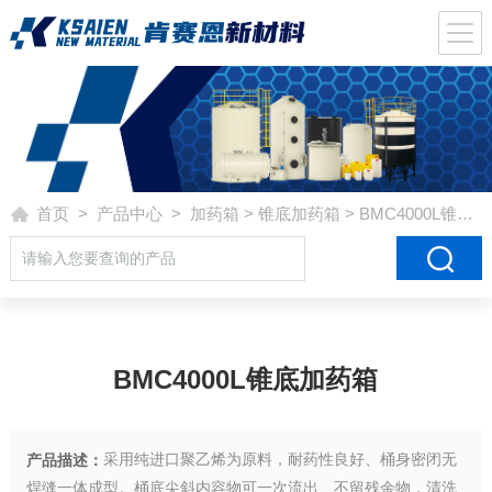
首页
>
产品中心
>
加药箱
>
锥底加药箱
> BMC4000L锥底加药箱
BMC4000L锥底加药箱
采用纯进口聚乙烯为原料，耐药性良好、桶身密闭无
产品描述：
焊缝一体成型。桶底尖斜内容物可一次流出、不留残余物，清洗