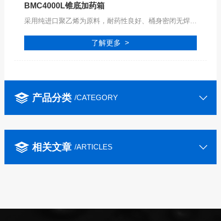
BMC4000L锥底加药箱
采用纯进口聚乙烯为原料，耐药性良好、桶身密闭无焊缝一体成型。桶底尖斜内容物可一次流出、不留残余物，清洗更容易。桶顶部方便安装搅拌系统及加药泵装置。
了解更多 >
产品分类
/CATEGORY
相关文章
/ARTICLES