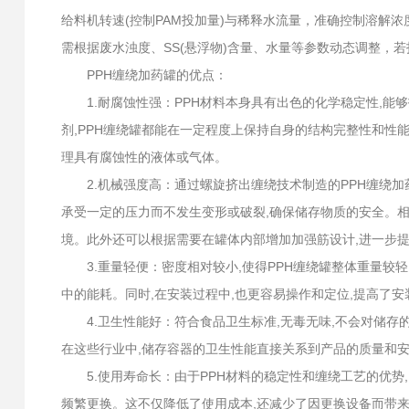
给料机转速(控制PAM投加量)与稀释水流量，准确控制溶解
需根据废水浊度、SS(悬浮物)含量、水量等参数动态调整，
PPH缠绕加药罐的优点：
1.耐腐蚀性强：PPH材料本身具有出色的化学稳定性,能
剂,PPH缠绕罐都能在一定程度上保持自身的结构完整性和性
理具有腐蚀性的液体或气体。
2.机械强度高：通过螺旋挤出缠绕技术制造的PPH缠绕加
承受一定的压力而不发生变形或破裂,确保储存物质的安全。相
境。此外还可以根据需要在罐体内部增加加强筋设计,进一步
3.重量轻便：密度相对较小,使得PPH缠绕罐整体重量较
中的能耗。同时,在安装过程中,也更容易操作和定位,提高了安
4.卫生性能好：符合食品卫生标准,无毒无味,不会对储存的
在这些行业中,储存容器的卫生性能直接关系到产品的质量和安
5.使用寿命长：由于PPH材料的稳定性和缠绕工艺的优势,
频繁更换。这不仅降低了使用成本,还减少了因更换设备而带