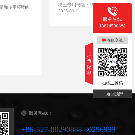
稀土专用储罐：稀土界的'保鲜盒'，让稀土更耐用、更值钱！
容量和使用环境的
2025-03-11
服务热线
13814596888
在线交流
点
击
隐
藏
扫描二维码
返回顶部
服务热线：
+86-527-80290888 80296999