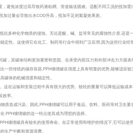
浓度，避免浓度过高导致药液粘稠、管道输送困难。适配不同工况的投加需求
若投加过量会导致出水COD升高，投加不足则絮凝效果差。
够抵抗多种化学物质的侵蚀。无论是酸、碱、盐等常见的腐蚀性介质,还是
能稳定性。这使得它在化工、制药等行业中得到广泛应用,因为这些行业经
药罐，其罐体结构更加紧密和坚固。在承受内部压力和外部冲击力方面表
比一些传统的储存容器,PPH缠绕罐在强度上具有明显的优势,能够适应较
提高罐体的机械强度和稳定性。
轻。这在运输和安装过程中具有很大的优势。较轻的重量可以降低运输成本
装效率。
物质造成污染。因此,PPH缠绕罐可以用于食品、饮料、医药等对卫生要
全,PPH缠绕罐的这一特点使其成为理想的选择。
PPH缠绕罐具有较长的使用寿命。在正常使用和维护的情况下,它可以使
来的生产中断和资源浪费。