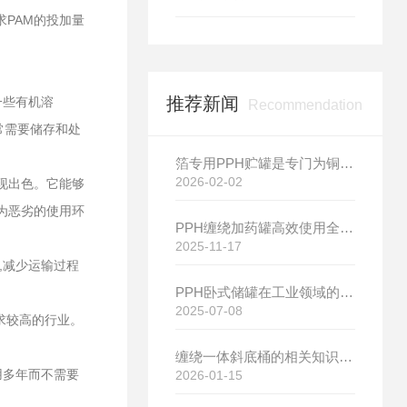
PAM的投加量
推荐新闻
一些有机溶
Recommendation
常需要储存和处
箔专用PPH贮罐是专门为铜箔生产工艺量身打造的存储设备
2026-02-02
现出色。它能够
为恶劣的使用环
PPH缠绕加药罐高效使用全指南：从安装到维护的实用技巧
2025-11-17
,减少运输过程
PPH卧式储罐在工业领域的应用与设计要点解析
2025-07-08
求较高的行业。
缠绕一体斜底桶的相关知识介绍
用多年而不需要
2026-01-15