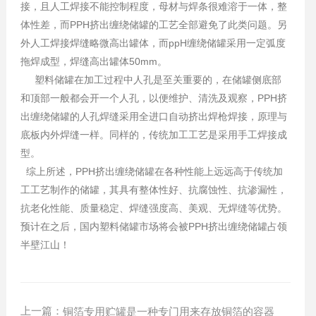
接，且人工焊接不能控制程度，母材与焊条很难溶于一体，整
体性差，而PPH挤出缠绕储罐的工艺全部避免了此类问题。另
外人工焊接焊缝略微高出罐体，而ppH缠绕储罐采用一定弧度
拖焊成型，焊缝高出罐体50mm。
塑料储罐在加工过程中人孔是至关重要的，在储罐侧底部
和顶部一般都会开一个人孔，以便维护、清洗及观察，PPH挤
出缠绕储罐的人孔焊缝采用全进口自动挤出焊枪焊接，原理与
底板内外焊缝一样。同样的，传统加工工艺是采用手工焊接成
型。
综上所述，PPH挤出缠绕储罐在各种性能上远远高于传统加
工工艺制作的储罐，其具有整体性好、抗腐蚀性、抗渗漏性，
抗老化性能、质量稳定、焊缝强度高、美观、无焊缝等优势。
预计在之后，国内塑料储罐市场将会被PPH挤出缠绕储罐占领
半壁江山！
上一篇：
铜箔专用贮罐是一种专门用来存放铜箔的容器