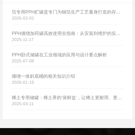
箔专用PPH贮罐是专门为铜箔生产工艺量身打造的存储设备
2026-02-02
PPH缠绕加药罐高效使用全指南：从安装到维护的实用技巧
2025-11-17
PPH卧式储罐在工业领域的应用与设计要点解析
2025-07-08
缠绕一体斜底桶的相关知识介绍
2026-01-15
稀土专用储罐：稀土界的'保鲜盒'，让稀土更耐用、更值钱！
2025-03-11