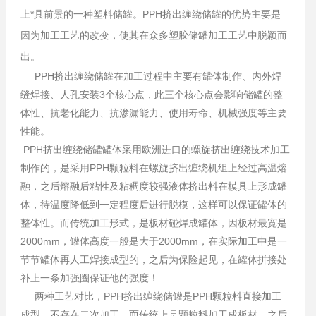
上*具前景的一种塑料储罐。PPH挤出缠绕储罐的优势主要是
因为加工工艺的改变，使其在众多塑胶储罐加工工艺中脱颖而
出。
PPH挤出缠绕储罐在加工过程中主要有罐体制作、内外焊
缝焊接、人孔安装3个核心点，此三个核心点会影响储罐的整
体性、抗老化能力、抗渗漏能力、使用寿命、机械强度等主要
性能。
PPH挤出缠绕储罐罐体采用欧洲进口的螺旋挤出缠绕技术加工
制作的，是采用PPH颗粒料在螺旋挤出缠绕机组上经过高温熔
融，之后熔融后粘性及粘稠度较强液体挤出料在模具上形成罐
体，待温度降低到一定程度后进行脱模，这样可以保证罐体的
整体性。而传统加工形式，是板材碰焊成罐体，因板材最宽是
2000mm，罐体高度一般是大于2000mm，在实际加工中是一
节节罐体再人工焊接成型的，之后为保险起见，在罐体拼接处
补上一条加强圈保证他的强度！
两种工艺对比，PPH挤出缠绕储罐是PPH颗粒料直接加工
成型，不存在二次加工，而传统上是颗粒料加工成板材，之后