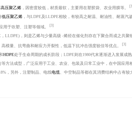
[3
称
高压聚乙烯
，因密度较低，材质最软，主要用在塑胶袋、农业用膜等。
称
低压聚乙烯
，与
LDPE
及
LLDPE
相较，有较高之耐温、耐油性、耐蒸汽
[3]
应用于吹塑、注塑等领域。
E
，
LLDPE)
，则是乙烯与少量高级
-
烯烃在催化剂存在下聚合而成之共聚
[3]
、高模量、抗弯曲和耐应力开裂性，低温下抗冲击强度较佳等优点。
和
HDPE
处于生命周期的成长阶段；
LDPE
则在
1980
代末逐渐进入发展成熟
纺等方法成型，广泛应用于工业、农业、包装及日常工业中，在中国应用
18%
，另外，注塑制品、电线
电缆
、中空制品等都在其消费结构中占有较