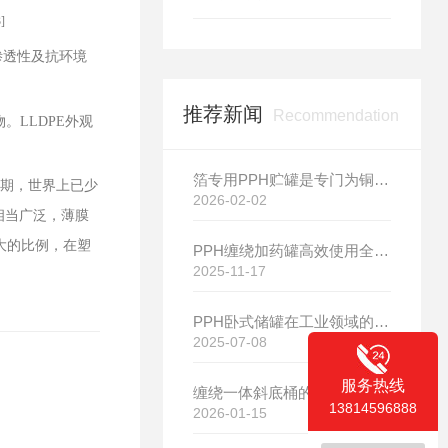
]
渗透性及抗环境
推荐新闻
Recommendation
物。
LLDPE
外观
箔专用PPH贮罐是专门为铜箔生产工艺量身打造的存储设备
期，世界上已少
2026-02-02
相当广泛，薄膜
大的比例，在塑
PPH缠绕加药罐高效使用全指南：从安装到维护的实用技巧
2025-11-17
PPH卧式储罐在工业领域的应用与设计要点解析
2025-07-08
服务热线
缠绕一体斜底桶的相关知识介绍
13814596888
2026-01-15