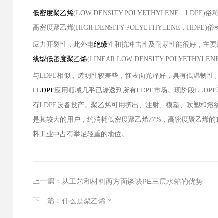
低密度聚乙烯
(LOW DENSITY POLYETHYLENE
，
LDPE)
俗
高密度聚乙烯
(HIGH DENSITY POLYETHYLENE
，
HDPE)
俗
应力开裂性，此外电
绝缘
性和抗冲击性及耐寒性能很好，主要
线型低密度聚乙烯
(LINEAR LOW DENSITY POLYETHYLEN
与
LDPE
相似，透明性较差些，惟表面光泽好，具有低温韧性
LLDPE
应用领域几乎已渗透到所有
LDPE
市场。现阶段
LLDPE
有
LDPE
设备投产。聚乙烯可用挤出、注射、模塑、吹塑和熔
是其较大的用户，约消耗低密度聚乙烯
77%
，高密度聚乙烯的
料工业中占有举足轻重的地位。
上一篇：
从工艺和材料两方面谈谈PE三层水箱的优势
下一篇：
什么是聚乙烯？