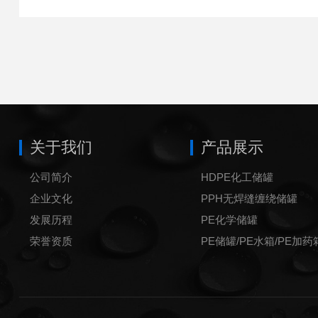
关于我们
产品展示
公司简介
HDPE化工储罐
企业文化
PPH无焊缝缠绕储罐
发展历程
PE化学储罐
荣誉资质
PE储罐/PE水箱/PE加药
锥底储罐
加药箱
方形桶