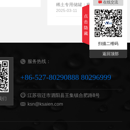
在线交流
稀土专用储罐：稀土界的'保鲜盒'，让稀土更耐用、更值钱！
2025-03-11
点
击
隐
藏
扫描二维码
返回顶部
服务热线：
+86-527-80290888 80296999
江苏宿迁市泗阳县王集镇合肥路8号
我们
ksn@ksaien.com