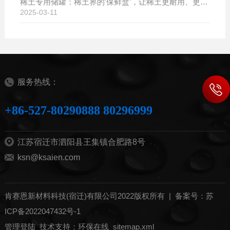
稀土专用储罐：稀土界的'保鲜盒'，让稀土更耐用、更值钱！
2025-03-11
服务热线：
+86-527-80290888 80296999
江苏宿迁市泗阳县王集镇合肥路8号
ksn@ksaien.com
肯赛恩新材料科技(宿迁)有限公司2022版权所有 |
备案号：苏
ICP备2022047432号-1
管理登陆
技术支持：
环保在线
sitemap.xml