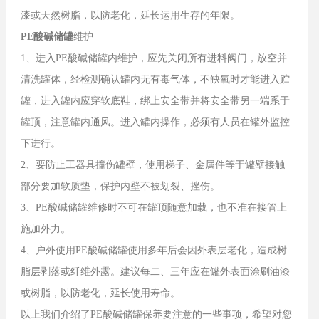
漆或天然树脂，以防老化，延长运用生存的年限。
PE酸碱储罐
维护
1、进入PE酸碱储罐内维护，应先关闭所有进料阀门，放空并
清洗罐体，经检测确认罐内无有毒气体，不缺氧时才能进入贮
罐，进入罐内应穿软底鞋，绑上安全带并将安全带另一端系于
罐顶，注意罐内通风。进入罐内操作，必须有人员在罐外监控
下进行。
2、要防止工器具撞伤罐壁，使用梯子、金属件等于罐壁接触
部分要加软质垫，保护内壁不被划裂、挫伤。
3、PE酸碱储罐维修时不可在罐顶随意加载，也不准在接管上
施加外力。
4、户外使用PE酸碱储罐使用多年后会因外表层老化，造成树
脂层剥落或纤维外露。建议每二、三年应在罐外表面涂刷油漆
或树脂，以防老化，延长使用寿命。
以上我们介绍了PE酸碱储罐保养要注意的一些事项，希望对您