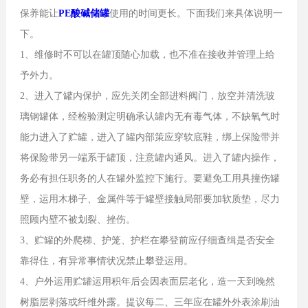
保养能让
PE酸碱储罐
使用的时间更长。下面我们来具体说明一
下。
1、维修时不可以在罐顶随心加载，也不准在接收并管理上给
予外力。
2、进入了罐内保护，应先关闭全部进料阀门，放空并清洗玻
璃钢罐体，经检验测定明确承认罐内无有毒气体，不缺氧气时
能力进入了贮罐，进入了罐内部策应穿软底鞋，绑上保险带并
将保险带另一端系于罐顶，注意罐内通风。进入了罐内操作，
务必有担任职务的人在罐外监控下施行。要避免工用具撞伤罐
壁，运用木梯子、金属件等于罐壁接触局部要加软质垫，尽力
照顾内壁不被划裂、挫伤。
3、贮罐的外爬梯、护笼、护栏在攀登前应仔细查缉是否安全
靠得住，有异常事情状况禁止攀登运用。
4、户外运用贮罐运用积年后会因表面层老化，造一天到晚然
树脂层剥落或纤维外露。提议每二、三年应在罐外外表涂刷油