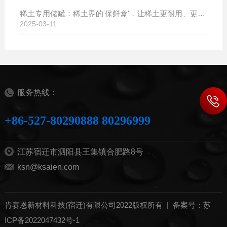
稀土专用储罐：稀土界的'保鲜盒'，让稀土更耐用、更值钱！
2025-03-11
服务热线：
+86-527-80290888 80296999
江苏宿迁市泗阳县王集镇合肥路8号
ksn@ksaien.com
肯赛恩新材料科技(宿迁)有限公司2022版权所有 |
备案号：苏
ICP备2022047432号-1