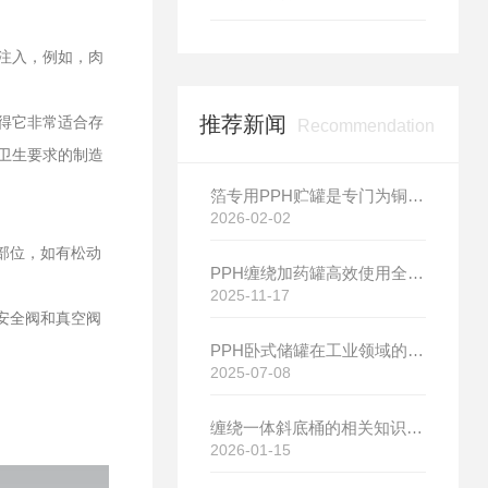
注入，例如，肉
推荐新闻
得它非常适合存
Recommendation
卫生要求的制造
箔专用PPH贮罐是专门为铜箔生产工艺量身打造的存储设备
2026-02-02
部位，如有松动
PPH缠绕加药罐高效使用全指南：从安装到维护的实用技巧
2025-11-17
安全阀和真空阀
PPH卧式储罐在工业领域的应用与设计要点解析
2025-07-08
缠绕一体斜底桶的相关知识介绍
2026-01-15