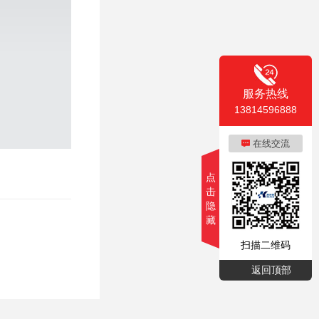
服务热线
13814596888
在线交流
点
击
隐
藏
扫描二维码
返回顶部