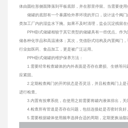
体由圆柱形侧面降落到平板底部，并在那里停留。当需要使用
储罐的底部有一个暴露给外界环境的开口，设计这个阀门的
类加工厂内的湿盐水下腌。如果不及时清理，盐会沉淀残留在
PPH卧式储罐相较于其它类型的储罐具有一些优点。作为
储各种化学品和高温液体；其次，凭借卧式结构及内置阀门，
行业如医药、食品加工，更是被广泛运用。
PPH卧式储罐的维护保养方法：
1.需要经常检查罐体的内外表面是否存在磨损、生锈等问
应紧固。
2.定期检查阀门的开闭状态是否灵活，并且检查阀门上是
进行检查。
3.内置有按摩系统，在使用之前需要将罐内液体排出，关
4.检查所有管道是否存在问题，包括连接处是否密封良好
5.需要根据罐体使用频率选择合适的周期，定期更换油脂