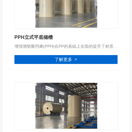
PPH立式平底储槽
增强增韧聚丙烯(PPH)在PP的基础上全面的提升了材质的钢性、强度与韧性，耐温范围(至+120℃)。同时在抗UV 抗老化和使用寿命以及抗应力性能方面有显著的优势！
了解更多 >