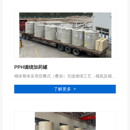
PPH缠绕加药罐
桶体整体采用层叠式（叠加）无缝缠绕工艺，桶底及桶顶采用进口高效的专用自动化设备焊接工艺，确保储罐的机械强度和安全可靠性，可安全盛装各种符合PPH材质腐蚀性的液体！
了解更多 >