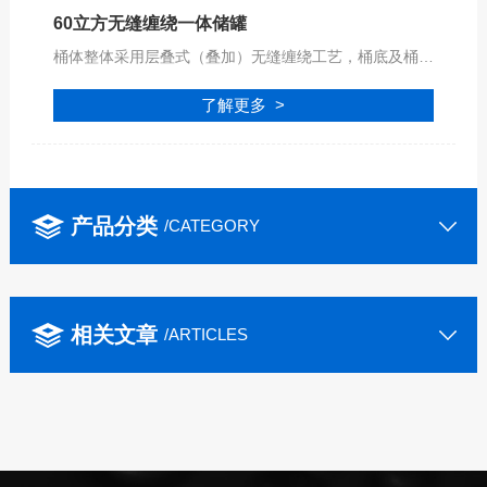
60立方无缝缠绕一体储罐
桶体整体采用层叠式（叠加）无缝缠绕工艺，桶底及桶顶采用进口高效的专用自动化设备焊接工艺，确保储罐的机械强度和安全可靠性，可安全盛装各种符合PPH材质腐蚀性的液体！
了解更多 >
产品分类
/CATEGORY
相关文章
/ARTICLES