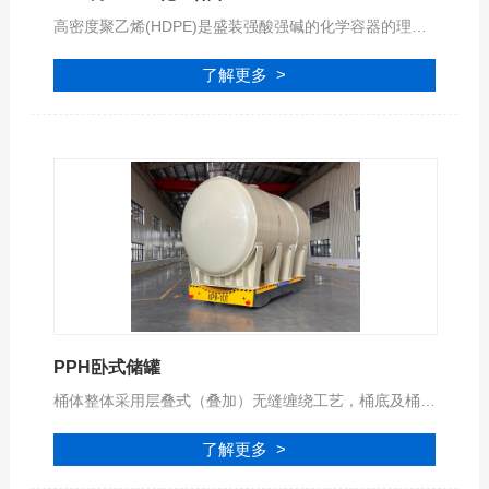
高密度聚乙烯(HDPE)是盛装强酸强碱的化学容器的理想选择，是一种由乙烯共聚生成的热塑性聚烯烃，无毒、无味、 硬度、拉伸强度和蠕变性都优于低密度聚乙烯（LLDPE）。 HDPE酸碱储罐优点是耐磨性、绝缘性、韧性、耐酸碱性及耐寒性、化学稳定性；在室温条件下，不溶于任何有机溶剂，耐强酸、强碱和各种盐类的腐蚀；成型工艺和PP-H相同！
了解更多 >
PPH卧式储罐
桶体整体采用层叠式（叠加）无缝缠绕工艺，桶底及桶顶采用进口高效的专用自动化设备焊接工艺，确保储罐的机械强度和安全可靠性，可安全盛装各种符合PPH材质腐蚀性的液体！
了解更多 >