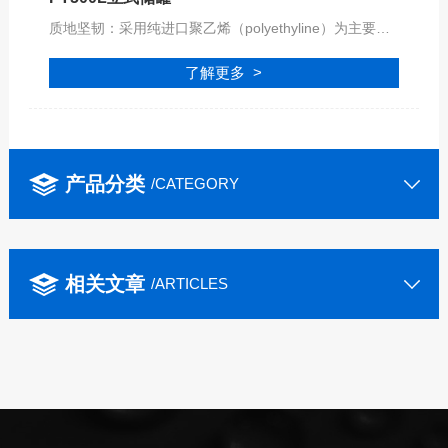
质地坚韧：采用纯进口聚乙烯（polyethyline）为主要原料。质地坚韧，搬运简便，内外光滑、抗震、耐冲击。民用装水不易长青苔、安装移动方便。
了解更多 >
产品分类
/CATEGORY
相关文章
/ARTICLES