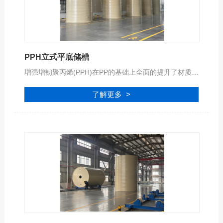
PPH立式平底储槽
增强增韧聚丙烯(PPH)在PP的基础上全面的提升了材质的钢性、强度与韧性，耐温范围(至+120℃)。同时在抗UV 抗老化和使用寿命以及抗应力性能方面有显著的优势！
了解更多 >