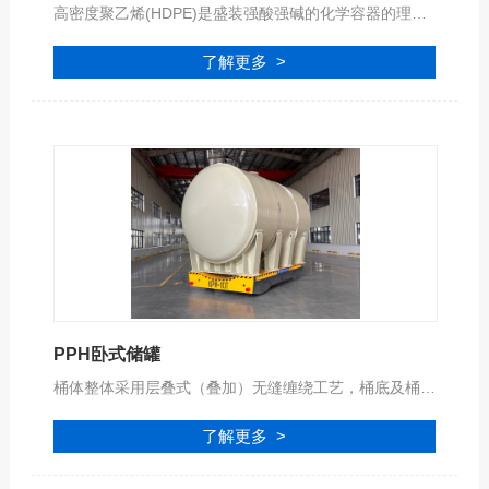
高密度聚乙烯(HDPE)是盛装强酸强碱的化学容器的理想选择，是一种由乙烯共聚生成的热塑性聚烯烃，无毒、无味、 硬度、拉伸强度和蠕变性都优于低密度聚乙烯（LLDPE）。 HDPE酸碱储罐优点是耐磨性、绝缘性、韧性、耐酸碱性及耐寒性、化学稳定性；在室温条件下，不溶于任何有机溶剂，耐强酸、强碱和各种盐类的腐蚀；成型工艺和PP-H相同！
了解更多 >
PPH卧式储罐
桶体整体采用层叠式（叠加）无缝缠绕工艺，桶底及桶顶采用进口高效的专用自动化设备焊接工艺，确保储罐的机械强度和安全可靠性，可安全盛装各种符合PPH材质腐蚀性的液体！
了解更多 >