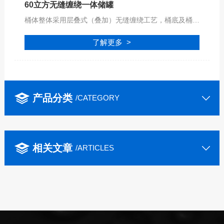
60立方无缝缠绕一体储罐
桶体整体采用层叠式（叠加）无缝缠绕工艺，桶底及桶顶采用进口高效的专用自动化设备焊接工艺，确保储罐的机械强度和安全可靠性，可安全盛装各种符合PPH材质腐蚀性的液体！
了解更多 >
产品分类
/CATEGORY
相关文章
/ARTICLES